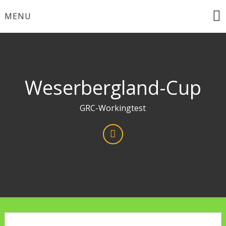
Skip
MENU
to
content
Weserbergland-Cup
GRC-Workingtest