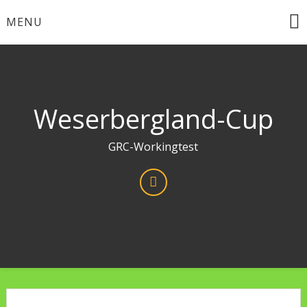
Skip
MENU
to
content
Weserbergland-Cup
GRC-Workingtest