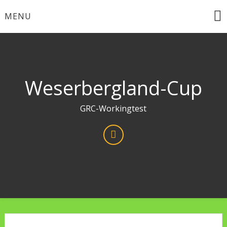
Skip
MENU
to
content
Weserbergland-Cup
GRC-Workingtest